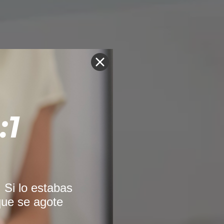
:1
 Si lo estabas
que se agote