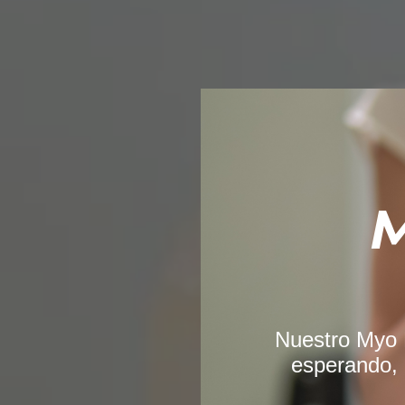
M
Nuestro Myo D
esperando, 