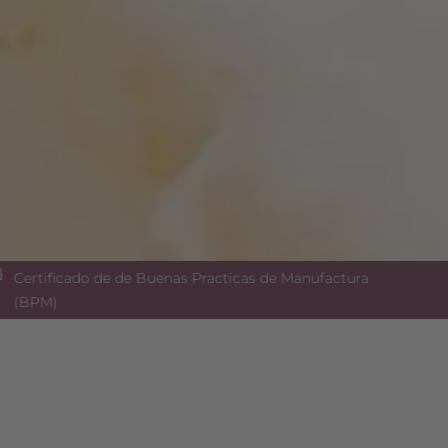
Certificado de de Buenas Practicas de Manufactura
(BPM)