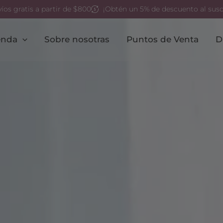
íos gratis a partir de $800
¡Obtén un 5% de descuento al suscr
enda
Sobre nosotras
Puntos de Venta
D