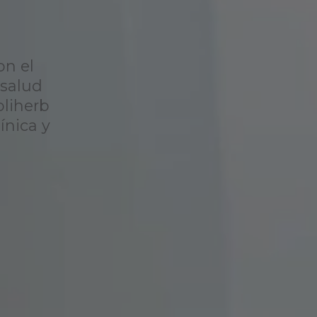
on el
 salud
oliherb
ínica y