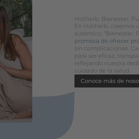
Holiherb: Bienestar, P
En Holiherb, creemos q
auténtico. “Bienestar, 
promesa de ofrecer pr
sin complicaciones. C
para ser eficaz, transpa
reflejando nuestra dedi
cuidado de la salud.
Conoce más de noso