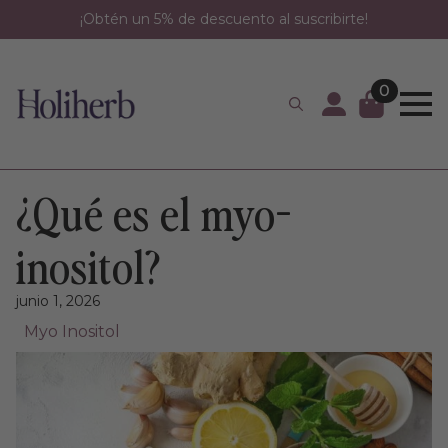
Skip
¡Obtén un 5% de descuento al suscribirte!
to
main
content
0
Search
for:
¿Qué es el myo-
inositol?
junio 1, 2026
Myo Inositol