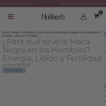
Ir
Envíos gratis a partir de $800
¡Obtén un 5% de descuento al suscribirte!
al
contenido
Inicio
»
Blog
»
Fertilidad
»
¿Para qué sirve la Maca Negra en los Hombres?
Energía, Libido y Fertilidad
¿Para qué sirve la Maca
L
p
Negra en los Hombres?
e
Energía, Libido y Fertilidad
S
octubre 28, 2025
h
Fertilidad
i
L
e
m
a