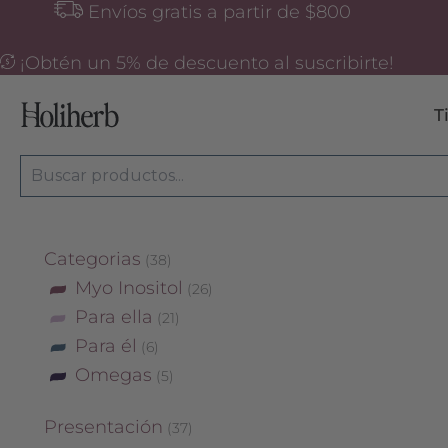
Ir
Envíos gratis a partir de $800
al
contenido
¡Obtén un 5% de descuento al suscribirte!
T
Ordenado
Buscar
25
6
38
5
21
12
37
26
por
popularidad
productos
productos
productos
productos
productos
productos
productos
productos
Categorias
38
Myo Inositol
26
Para ella
21
Para él
6
Omegas
5
Presentación
37