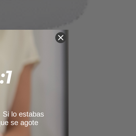
:1
 Si lo estabas
que se agote