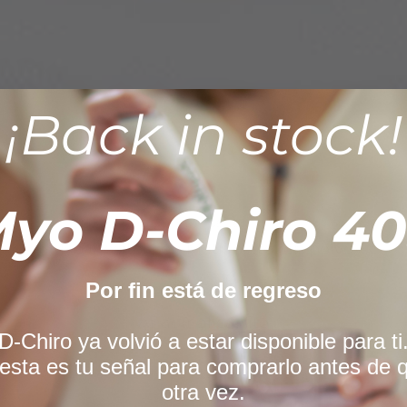
¡Back in stock!
yo D-Chiro 40
Myo Inositol
Myo Inositol con Metilfolato (en polvo)
$
950.00
Por fin está de regreso
Añadir al carrito
-Chiro ya volvió a estar disponible para ti.
esta es tu señal para comprarlo antes de 
otra vez.