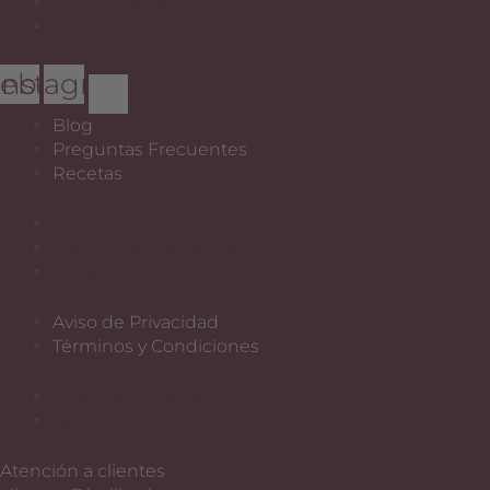
Puntos de Venta
Distribuidores
cebook
Instagram
Blog
Preguntas Frecuentes
Recetas
Blog
Preguntas Frecuentes
Recetas
Aviso de Privacidad
Términos y Condiciones
Aviso de Privacidad
Términos y Condiciones
Atención a clientes