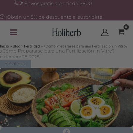
Ir
Buscar
Envíos gratis a partir de $800
al
contenido
¡Obtén un 5% de descuento al suscribirte!
Inicio
»
Blog
»
Fertilidad
»
¿Cómo Prepararse para una Fertilización In Vitro?
¿Cómo Prepararse para una Fertilización In Vitro?
diciembre 28, 2025
Fertilidad