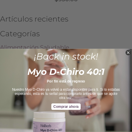
Artículos recientes
Categorías
Alimentación Saludable
¡Back in stock!
Balance hormonal
Endometriosis
Myo D-Chiro 40:1
Fertilidad
Por fin está de regreso
Fórmulas Holiherb
Nuestro Myo D-Chiro ya volvió a estar disponible para ti. Si lo estabas
Menopausia
esperando, esta es tu señal para comprarlo antes de que se agote
otra vez.
Multivitamínicos
Comprar ahora
Myo Inositol