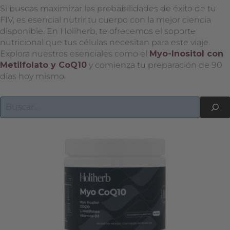
Si buscas maximizar las probabilidades de éxito de tu
FIV, es esencial nutrir tu cuerpo con la mejor ciencia
disponible. En Holiherb, te ofrecemos el soporte
nutricional que tus células necesitan para este viaje.
Explora nuestros esenciales como el
Myo-Inositol con
Metilfolato y CoQ10
y comienza tu preparación de 90
días hoy mismo.