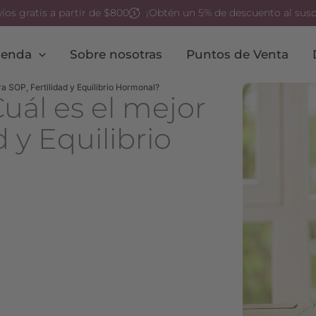
íos gratis a partir de $800
¡Obtén un 5% de descuento al suscr
ienda
Sobre nosotras
Puntos de Venta
ara SOP, Fertilidad y Equilibrio Hormonal?
Cuál es el mejor
 y Equilibrio