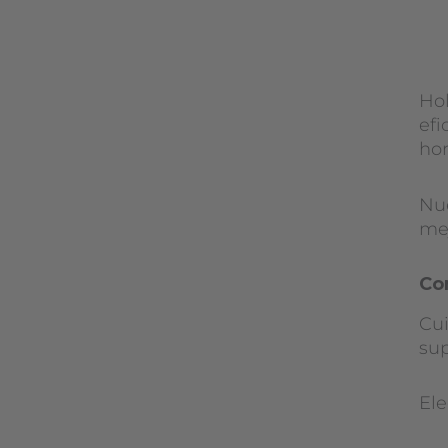
Hol
efi
ho
Nu
mej
Co
Cui
sup
Ele