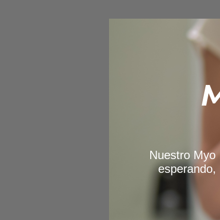
M
Nuestro Myo D
esperando, 