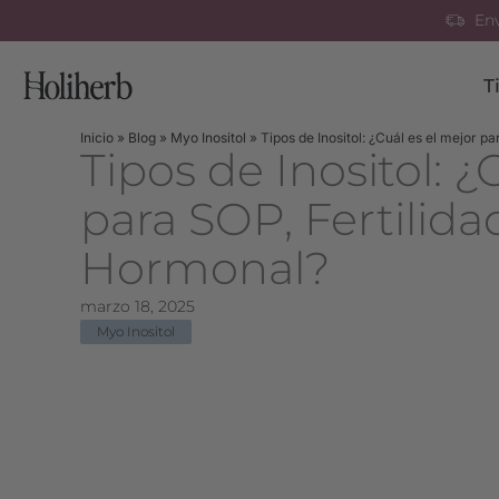
Ir
Env
al
contenido
T
Inicio
»
Blog
»
Myo Inositol
»
Tipos de Inositol: ¿Cuál es el mejor p
Tipos de Inositol: ¿
para SOP, Fertilidad
Hormonal?
marzo 18, 2025
Myo Inositol