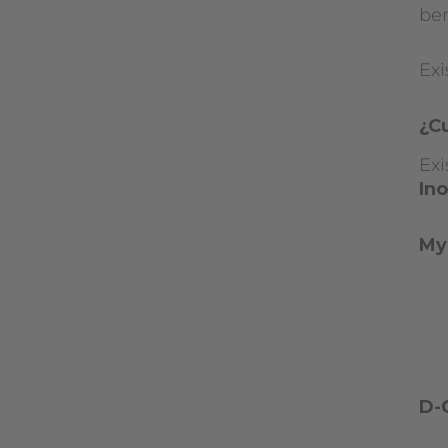
ben
Exi
¿Cu
Exi
Ino
My
D-C