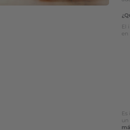
¿Qu
El 
en 
Es
u
má