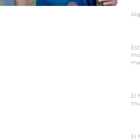
Alg
Est
mor
ma
El 
muj
El 