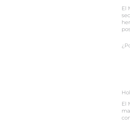
El 
sec
her
pos
¿Po
Ho
El 
ma
co