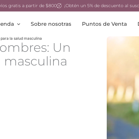
íos gratis a partir de $800
¡Obtén un 5% de descuento al suscr
ienda
Sobre nosotras
Puntos de Venta
 para la salud masculina
hombres: Un
d masculina