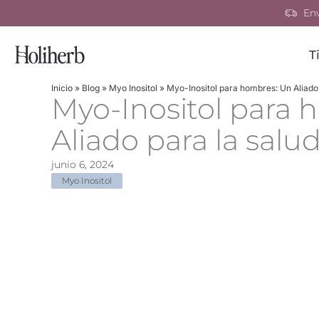
Ir
Env
al
contenido
T
Inicio
»
Blog
»
Myo Inositol
»
Myo-Inositol para hombres: Un Aliado
Myo-Inositol para 
Aliado para la salu
junio 6, 2024
Myo Inositol